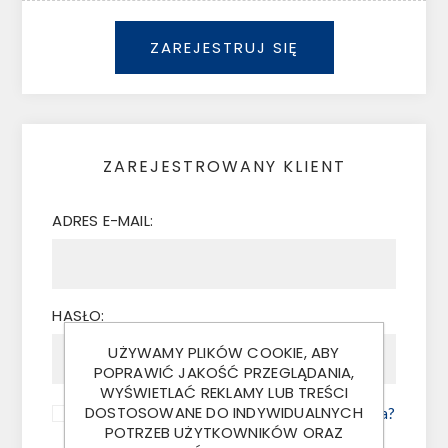
ZAREJESTRUJ SIĘ
ZAREJESTROWANY KLIENT
ADRES E-MAIL:
HASŁO:
UŻYWAMY PLIKÓW COOKIE, ABY
POPRAWIĆ JAKOŚĆ PRZEGLĄDANIA,
WYŚWIETLAĆ REKLAMY LUB TREŚCI
DOSTOSOWANE DO INDYWIDUALNYCH
Zapamiętaj mnie?
Nie pamiętasz hasła?
POTRZEB UŻYTKOWNIKÓW ORAZ