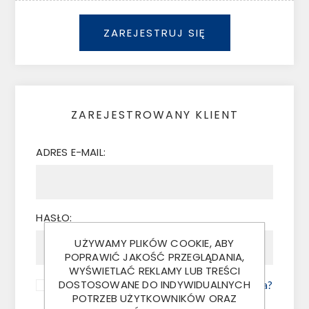
ZAREJESTRUJ SIĘ
ZAREJESTROWANY KLIENT
ADRES E-MAIL:
HASŁO:
UŻYWAMY PLIKÓW COOKIE, ABY
POPRAWIĆ JAKOŚĆ PRZEGLĄDANIA,
WYŚWIETLAĆ REKLAMY LUB TREŚCI
DOSTOSOWANE DO INDYWIDUALNYCH
Zapamiętaj mnie?
Nie pamiętasz hasła?
POTRZEB UŻYTKOWNIKÓW ORAZ