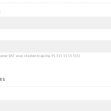
:
mer VAT wraz z kodem kraju (np. PL 111 11 11 111)
ES