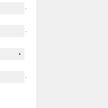
*
*
*