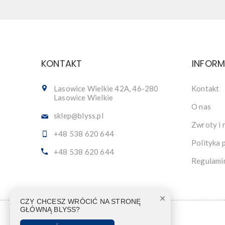
KONTAKT
INFOR
Lasowice Wielkie 42A, 46-280
Kontakt
Lasowice Wielkie
O nas
sklep@blyss.pl
Zwroty i 
+48 538 620 644
Polityka 
+48 538 620 644
Regulami
✕
CZY CHCESZ WRÓCIĆ NA STRONĘ
GŁÓWNĄ BLYSS?