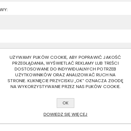
WY:
UŻYWAMY PLIKÓW COOKIE, ABY POPRAWIĆ JAKOŚĆ
PRZEGLĄDANIA, WYŚWIETLAĆ REKLAMY LUB TREŚCI
DOSTOSOWANE DO INDYWIDUALNYCH POTRZEB
UŻYTKOWNIKÓW ORAZ ANALIZOWAĆ RUCH NA
STRONIE. KLIKNIĘCIE PRZYCISKU „OK” OZNACZA ZGODĘ
NA WYKORZYSTYWANIE PRZEZ NAS PLIKÓW COOKIE.
WO:
OK
DOWIEDZ SIĘ WIĘCEJ