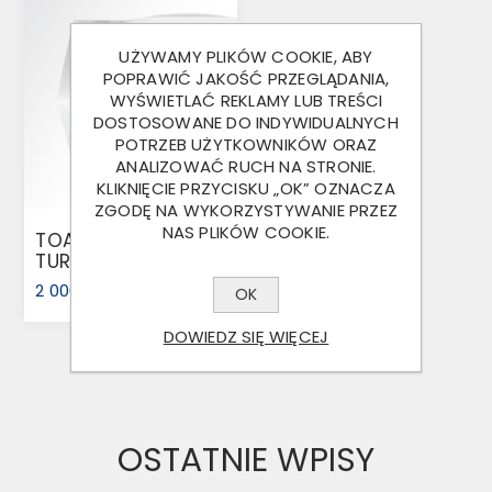
UŻYWAMY PLIKÓW COOKIE, ABY
POPRAWIĆ JAKOŚĆ PRZEGLĄDANIA,
WYŚWIETLAĆ REKLAMY LUB TREŚCI
DOSTOSOWANE DO INDYWIDUALNYCH
POTRZEB UŻYTKOWNIKÓW ORAZ
ANALIZOWAĆ RUCH NA STRONIE.
KLIKNIĘCIE PRZYCISKU „OK” OZNACZA
ZGODĘ NA WYKORZYSTYWANIE PRZEZ
NAS PLIKÓW COOKIE.
TOALETA
TURYSTYCZNA Z
POJEMNIKIEM
2 000,00 ZŁ
OK
DOWIEDZ SIĘ WIĘCEJ
OSTATNIE WPISY