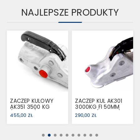
NAJLEPSZE PRODUKTY
ZACZEP KULOWY
ZACZEP KUL AK301
AK351 3500 KG
3000KG FI 50MM
(1222636)
ŻELIWO (1221746)
455,00 ZŁ
290,00 ZŁ