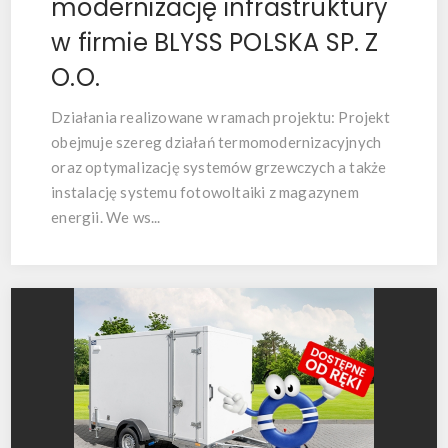
modernizację infrastruktury
w firmie BLYSS POLSKA SP. Z
O.O.
Działania realizowane w ramach projektu:
Projekt
obejmuje szereg działań termomodernizacyjnych
oraz optymalizację systemów grzewczych a także
instalację systemu fotowoltaiki z magazynem
energii. We ws...