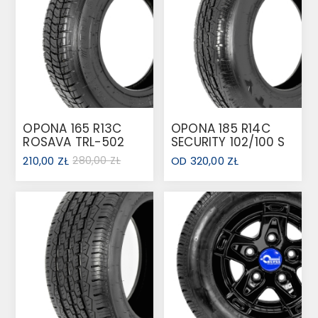
OPONA 165 R13C
OPONA 185 R14C
ROSAVA TRL-502
SECURITY 102/100 S
96N
104 N
210,00 ZŁ
280,00 ZŁ
OD 320,00 ZŁ