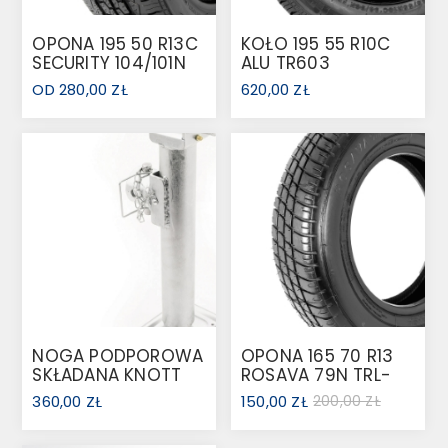
OPONA 195 50 R13C
KOŁO 195 55 R10C
SECURITY 104/101N
ALU TR603
TR603 M+S TL
OD 280,00 ZŁ
620,00 ZŁ
NOGA PODPOROWA
OPONA 165 70 R13
SKŁADANA KNOTT
ROSAVA 79N TRL-
1300KG
501
360,00 ZŁ
150,00 ZŁ
200,00 ZŁ