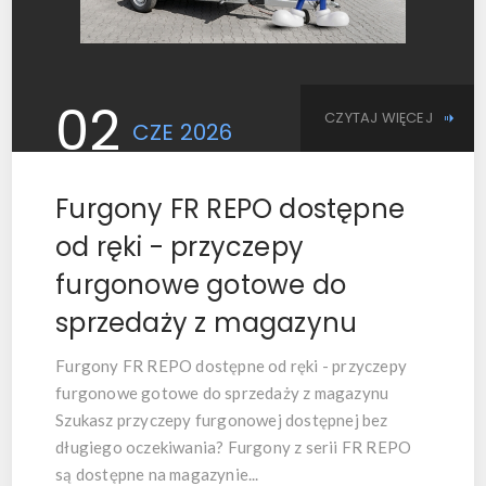
02
CZYTAJ WIĘCEJ
CZE
2026
Furgony FR REPO dostępne
od ręki - przyczepy
furgonowe gotowe do
sprzedaży z magazynu
Furgony FR REPO dostępne od ręki - przyczepy
furgonowe gotowe do sprzedaży z magazynu
Szukasz przyczepy furgonowej dostępnej bez
długiego oczekiwania?
Furgony z serii FR REPO
są dostępne na magazynie...