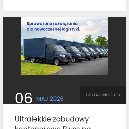
06
CZYTAJ WIĘCEJ
MAJ
2026
Ultralekkie zabudowy