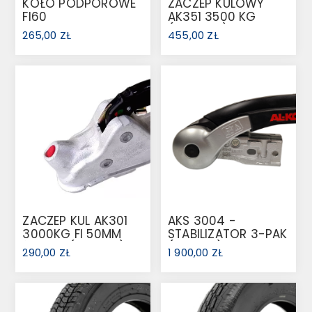
KOŁO PODPOROWE
ZACZEP KULOWY
FI60
AK351 3500 KG
AUTOMATYCZNE
(1222636)
265,00 ZŁ
455,00 ZŁ
ZACZEP KUL AK301
AKS 3004 -
3000KG FI 50MM
STABILIZATOR 3-PAK
ŻELIWO (1221746)
(1225155)
290,00 ZŁ
1 900,00 ZŁ