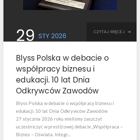
29
CZYTAJ WIĘCEJ
STY
2026
Blyss Polska w debacie o
współpracy biznesu i
edukacji. 10 lat Dnia
Odkrywców Zawodów
Blyss Polska w debacie o współpracy biznesu i
edukacji. 10 lat Dnia Odkrywców Zawodów
27 stycznia 2026 roku mieliśmy zaszczyt
uczestniczyć w prestiżowej debacie
„Współpraca –
Biznes – Oświata. Integr...