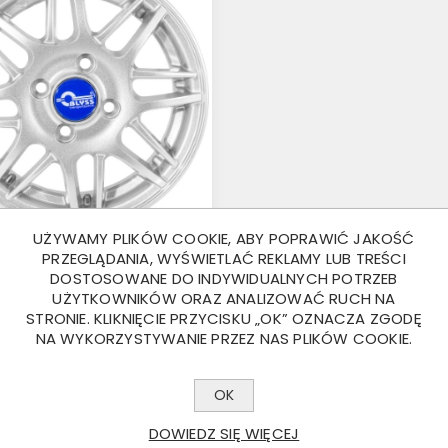
UŻYWAMY PLIKÓW COOKIE, ABY POPRAWIĆ JAKOŚĆ
PRZEGLĄDANIA, WYŚWIETLAĆ REKLAMY LUB TREŚCI
DOSTOSOWANE DO INDYWIDUALNYCH POTRZEB
 4.00X13 4X100
UŻYTKOWNIKÓW ORAZ ANALIZOWAĆ RUCH NA
STRONIE. KLIKNIĘCIE PRZYCISKU „OK” OZNACZA ZGODĘ
 ZŁ
NA WYKORZYSTYWANIE PRZEZ NAS PLIKÓW COOKIE.
OK
DOWIEDZ SIĘ WIĘCEJ