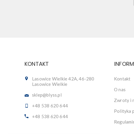
KONTAKT
INFOR
Lasowice Wielkie 42A, 46-280
Kontakt
Lasowice Wielkie
O nas
sklep@blyss.pl
Zwroty i 
+48 538 620 644
Polityka 
+48 538 620 644
Regulami