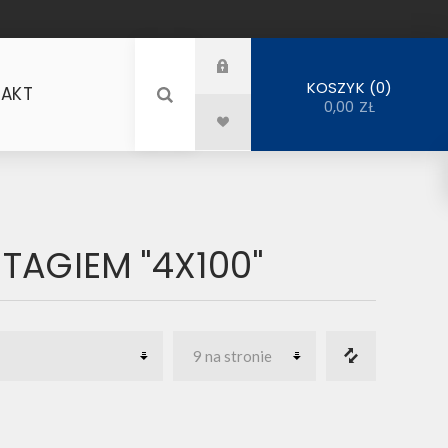
0
KOSZYK
AKT
0,00 ZŁ
AGIEM "4X100"