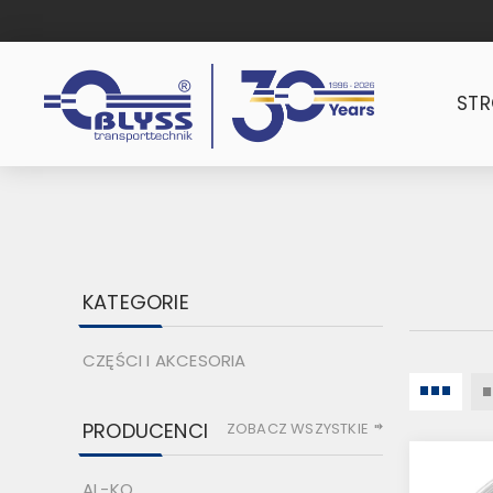
ST
KATEGORIE
CZĘŚCI I AKCESORIA
PRODUCENCI
ZOBACZ WSZYSTKIE
AL-KO