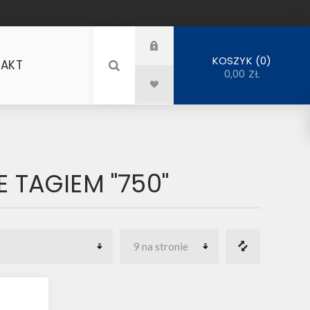
0
KOSZYK
AKT
0,00 ZŁ
TAGIEM "750"