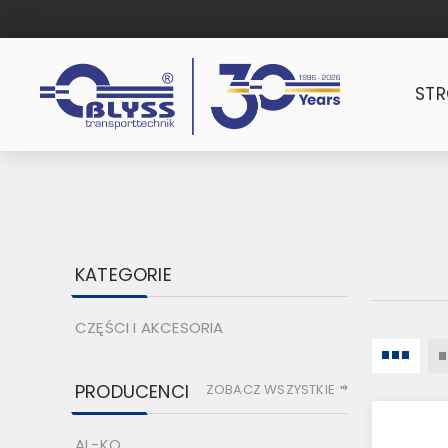
ST
KATEGORIE
CZĘŚCI I AKCESORIA
PRODUCENCI
ZOBACZ WSZYSTKIE
AL-KO