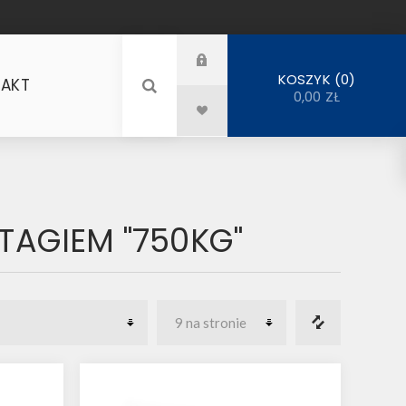
0
KOSZYK
AKT
0,00 ZŁ
AGIEM "750KG"