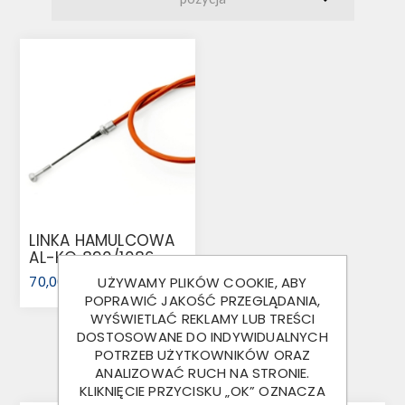
LINKA HAMULCOWA
AL-KO 890/1086
LONGLIFE (247284)
70,00 ZŁ
UŻYWAMY PLIKÓW COOKIE, ABY
POPRAWIĆ JAKOŚĆ PRZEGLĄDANIA,
WYŚWIETLAĆ REKLAMY LUB TREŚCI
DOSTOSOWANE DO INDYWIDUALNYCH
POTRZEB UŻYTKOWNIKÓW ORAZ
ANALIZOWAĆ RUCH NA STRONIE.
KLIKNIĘCIE PRZYCISKU „OK” OZNACZA