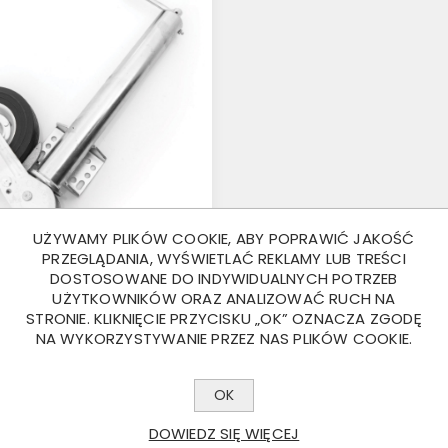
UŻYWAMY PLIKÓW COOKIE, ABY POPRAWIĆ JAKOŚĆ
PRZEGLĄDANIA, WYŚWIETLAĆ REKLAMY LUB TREŚCI
DOSTOSOWANE DO INDYWIDUALNYCH POTRZEB
 PODPOROWE FI60
UŻYTKOWNIKÓW ORAZ ANALIZOWAĆ RUCH NA
MATYCZNE
STRONIE. KLIKNIĘCIE PRZYCISKU „OK” OZNACZA ZGODĘ
 ZŁ
NA WYKORZYSTYWANIE PRZEZ NAS PLIKÓW COOKIE.
OK
DOWIEDZ SIĘ WIĘCEJ