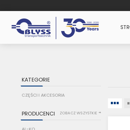
ST
KATEGORIE
CZĘŚCI I AKCESORIA
PRODUCENCI
ZOBACZ WSZYSTKIE
AL-KO