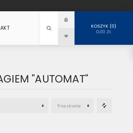
0
KOSZYK
AKT
0,00 ZŁ
AGIEM "AUTOMAT"