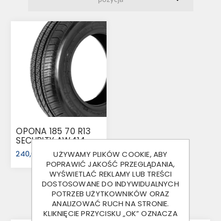
OPONA 185 70 R13
SECURITY AW414
93N
240,00 ZŁ
UŻYWAMY PLIKÓW COOKIE, ABY
POPRAWIĆ JAKOŚĆ PRZEGLĄDANIA,
WYŚWIETLAĆ REKLAMY LUB TREŚCI
DOSTOSOWANE DO INDYWIDUALNYCH
POTRZEB UŻYTKOWNIKÓW ORAZ
ANALIZOWAĆ RUCH NA STRONIE.
KLIKNIĘCIE PRZYCISKU „OK” OZNACZA