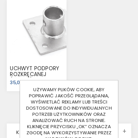
UCHWYT PODPORY
ROZKRĘCANEJ
(40703)
35,00 ZŁ
UŻYWAMY PLIKÓW COOKIE, ABY
POPRAWIĆ JAKOŚĆ PRZEGLĄDANIA,
WYŚWIETLAĆ REKLAMY LUB TREŚCI
DOSTOSOWANE DO INDYWIDUALNYCH
POTRZEB UŻYTKOWNIKÓW ORAZ
ANALIZOWAĆ RUCH NA STRONIE.
KLIKNIĘCIE PRZYCISKU „OK” OZNACZA
KATEGORIE
ZGODĘ NA WYKORZYSTYWANIE PRZEZ