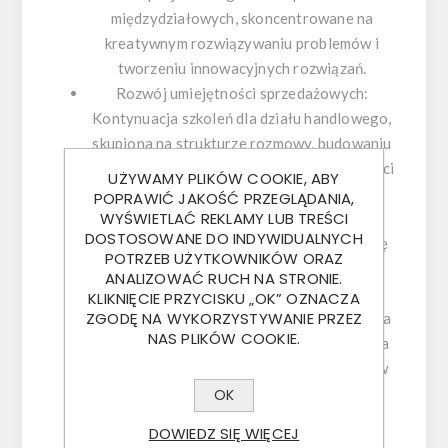
międzydziałowych, skoncentrowane na
kreatywnym rozwiązywaniu problemów i
tworzeniu innowacyjnych rozwiązań.
Rozwój umiejętności sprzedażowych:
Kontynuacja szkoleń dla działu handlowego,
skupiona na strukturze rozmowy, budowaniu
relacji z klientami i wzmacnianiu skuteczności
UŻYWAMY PLIKÓW COOKIE, ABY
działań.
POPRAWIĆ JAKOŚĆ PRZEGLĄDANIA,
WYŚWIETLAĆ REKLAMY LUB TREŚCI
Strategia Błękitnego Oceanu: Szkolenie
DOSTOSOWANE DO INDYWIDUALNYCH
strategiczne dla zarządu, koncentrujące się
POTRZEB UŻYTKOWNIKÓW ORAZ
na budowaniu trwałej przewagi
ANALIZOWAĆ RUCH NA STRONIE.
konkurencyjnej.
KLIKNIĘCIE PRZYCISKU „OK” OZNACZA
ZGODĘ NA WYKORZYSTYWANIE PRZEZ
Rozwój kompetencji liderskich: Kontynuacja
NAS PLIKÓW COOKIE.
cyklu szkoleń dla brygadzistów, rozwijająca
umiejętności przywódcze i organizacyjne w
zespołach produkcyjnych.
OK
Rozwój zespołu to rozwój firmy!
DOWIEDZ SIĘ WIĘCEJ