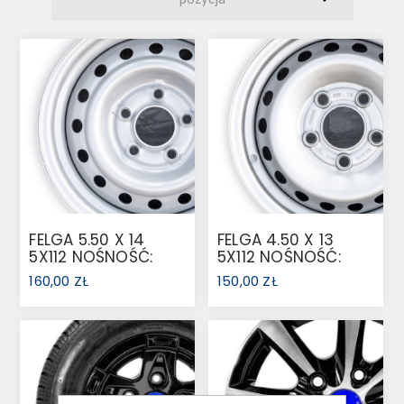
FELGA 5.50 X 14
FELGA 4.50 X 13
5X112 NOŚNOŚĆ:
5X112 NOŚNOŚĆ:
950 KG
710KG
160,00 ZŁ
150,00 ZŁ