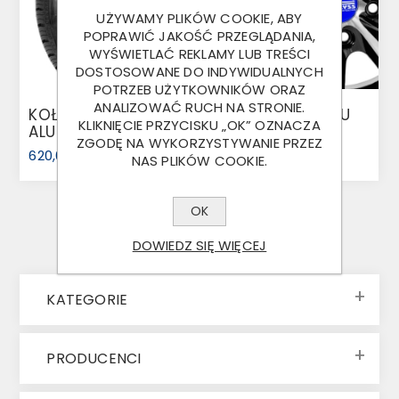
UŻYWAMY PLIKÓW COOKIE, ABY
POPRAWIĆ JAKOŚĆ PRZEGLĄDANIA,
WYŚWIETLAĆ REKLAMY LUB TREŚCI
DOSTOSOWANE DO INDYWIDUALNYCH
POTRZEB UŻYTKOWNIKÓW ORAZ
ANALIZOWAĆ RUCH NA STRONIE.
KOŁO 195 55 R10C
FELGA 5.00X13 ALU
KLIKNIĘCIE PRZYCISKU „OK” OZNACZA
ALU TR603
ET30 5X112
ZGODĘ NA WYKORZYSTYWANIE PRZEZ
620,00 ZŁ
520,00 ZŁ
NAS PLIKÓW COOKIE.
OK
DOWIEDZ SIĘ WIĘCEJ
KATEGORIE
PRODUCENCI