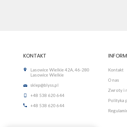
KONTAKT
INFOR
Lasowice Wielkie 42A, 46-280
Kontakt
Lasowice Wielkie
O nas
sklep@blyss.pl
Zwroty i 
+48 538 620 644
Polityka 
+48 538 620 644
Regulami