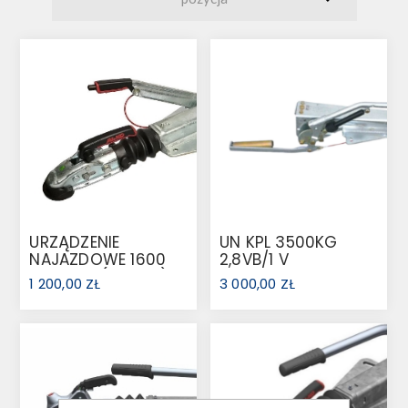
URZĄDZENIE
UN KPL 3500KG
NAJAZDOWE 1600
2,8VB/1 V
KG AK161 (1251912)
1 200,00 ZŁ
3 000,00 ZŁ