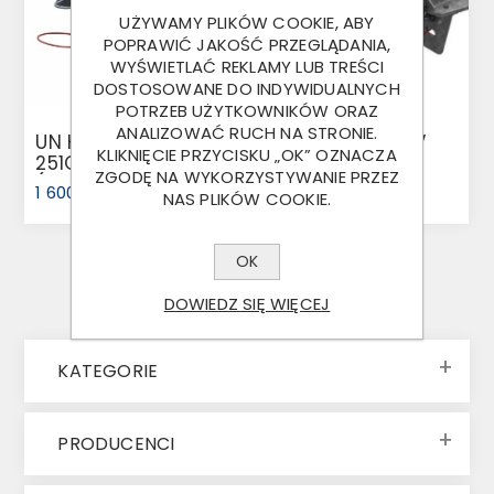
UŻYWAMY PLIKÓW COOKIE, ABY
POPRAWIĆ JAKOŚĆ PRZEGLĄDANIA,
WYŚWIETLAĆ REKLAMY LUB TREŚCI
DOSTOSOWANE DO INDYWIDUALNYCH
POTRZEB UŻYTKOWNIKÓW ORAZ
ANALIZOWAĆ RUCH NA STRONIE.
UN KPL 3000KG V
UN KPL 2700KG V
KLIKNIĘCIE PRZYCISKU „OK” OZNACZA
251G AK301 TOTP
251S AK270 TOTP
ZGODĘ NA WYKORZYSTYWANIE PRZEZ
(1731344)
(1731104)
1 600,00 ZŁ
1 300,00 ZŁ
NAS PLIKÓW COOKIE.
OK
DOWIEDZ SIĘ WIĘCEJ
KATEGORIE
PRODUCENCI