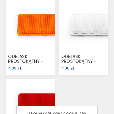
ODBLASK
ODBLASK
PROSTOKĄTNY -
PROSTOKĄTNY -
POMARAŃCZOWY
BIAŁY
4,00 ZŁ
4,00 ZŁ
UŻYWAMY PLIKÓW COOKIE, ABY