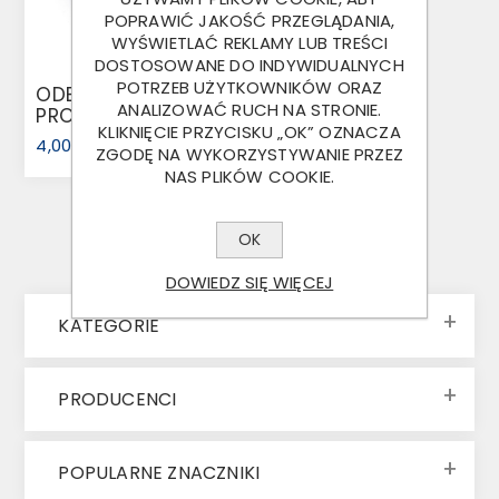
POPRAWIĆ JAKOŚĆ PRZEGLĄDANIA,
WYŚWIETLAĆ REKLAMY LUB TREŚCI
DOSTOSOWANE DO INDYWIDUALNYCH
POTRZEB UŻYTKOWNIKÓW ORAZ
ODBLASK
ANALIZOWAĆ RUCH NA STRONIE.
PROSTOKĄTNY -
KLIKNIĘCIE PRZYCISKU „OK” OZNACZA
CZERWONY
4,00 ZŁ
ZGODĘ NA WYKORZYSTYWANIE PRZEZ
NAS PLIKÓW COOKIE.
OK
DOWIEDZ SIĘ WIĘCEJ
KATEGORIE
PRODUCENCI
POPULARNE ZNACZNIKI