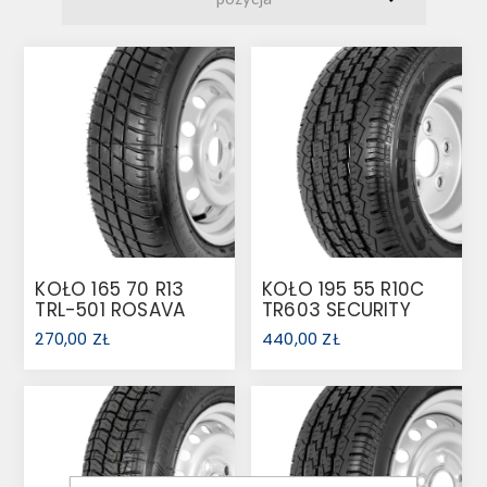
KOŁO 165 70 R13
KOŁO 195 55 R10C
TRL-501 ROSAVA
TR603 SECURITY
79N 4X100
96N 5X112 N: 750
270,00 ZŁ
440,00 ZŁ