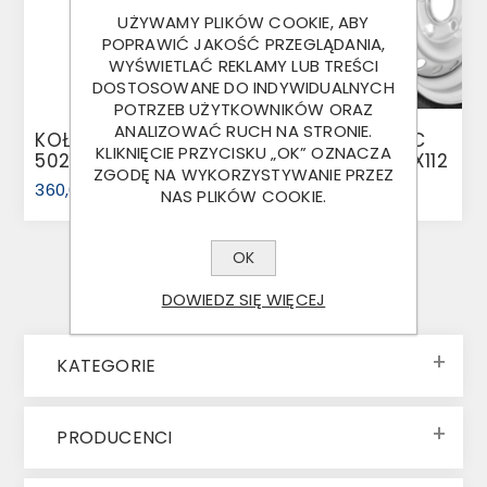
UŻYWAMY PLIKÓW COOKIE, ABY
POPRAWIĆ JAKOŚĆ PRZEGLĄDANIA,
WYŚWIETLAĆ REKLAMY LUB TREŚCI
DOSTOSOWANE DO INDYWIDUALNYCH
POTRZEB UŻYTKOWNIKÓW ORAZ
ANALIZOWAĆ RUCH NA STRONIE.
KOŁO 165 R13C TRL-
KOŁO 195 50 R13C
KLIKNIĘCIE PRZYCISKU „OK” OZNACZA
502 96N ROSAVA
104N SECURITY 5X112
ZGODĘ NA WYKORZYSTYWANIE PRZEZ
5X112
5,5J
360,00 ZŁ
OD 400,00 ZŁ
NAS PLIKÓW COOKIE.
OK
DOWIEDZ SIĘ WIĘCEJ
KATEGORIE
PRODUCENCI