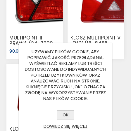
MULTIPOINT II
KLOSZ MULTIPOINT V
PRAWA (24-7200-
LEWY (18-8485-
007)
007)
90,00 ZŁ
30,00 ZŁ
UŻYWAMY PLIKÓW COOKIE, ABY
POPRAWIĆ JAKOŚĆ PRZEGLĄDANIA,
WYŚWIETLAĆ REKLAMY LUB TREŚCI
DOSTOSOWANE DO INDYWIDUALNYCH
POTRZEB UŻYTKOWNIKÓW ORAZ
ANALIZOWAĆ RUCH NA STRONIE.
KLIKNIĘCIE PRZYCISKU „OK” OZNACZA
ZGODĘ NA WYKORZYSTYWANIE PRZEZ
NAS PLIKÓW COOKIE.
OK
DOWIEDZ SIĘ WIĘCEJ
KLOSZ MULTIPOINT V