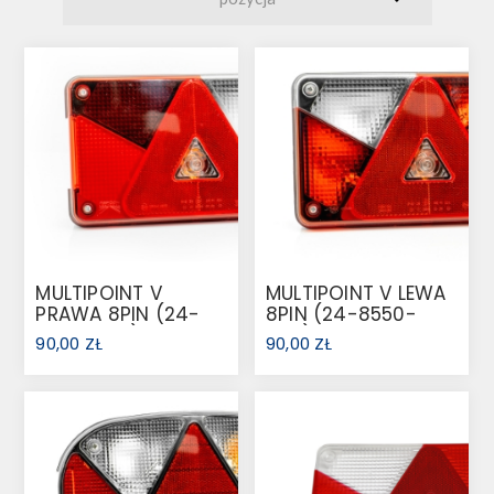
MULTIPOINT V
MULTIPOINT V LEWA
PRAWA 8PIN (24-
8PIN (24-8550-
8750-007)
007)
90,00 ZŁ
90,00 ZŁ