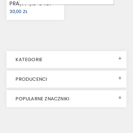
PRAWY (18-8487-
007)
30,00 ZŁ
KATEGORIE
PRODUCENCI
POPULARNE ZNACZNIKI