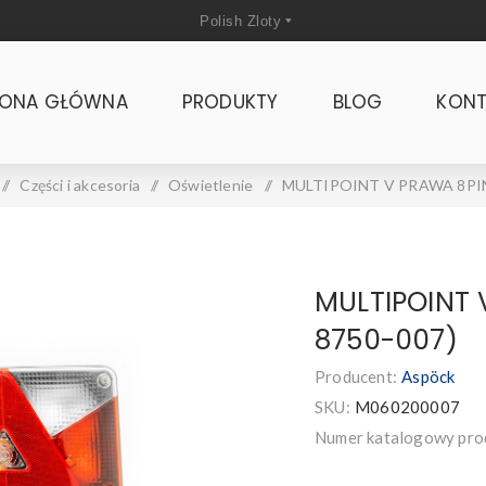
RONA GŁÓWNA
PRODUKTY
BLOG
KONT
/
Części i akcesoria
/
Oświetlenie
/
MULTIPOINT V PRAWA 8PIN
MULTIPOINT 
8750-007)
Producent:
Aspöck
SKU:
M060200007
Numer katalogowy pro