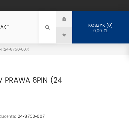
0
KOSZYK
AKT
0,00 ZŁ
 (24-8750-007)
V PRAWA 8PIN (24-
ducenta:
24-8750-007