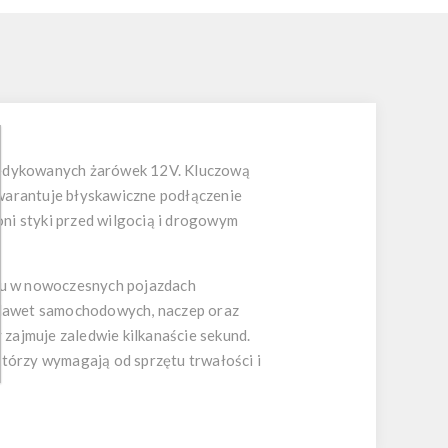
 dedykowanych żarówek 12V. Kluczową
warantuje błyskawiczne podłączenie
oni styki przed wilgocią i drogowym
ażu w nowoczesnych pojazdach
, lawet samochodowych, naczep oraz
zajmuje zaledwie kilkanaście sekund.
tórzy wymagają od sprzętu trwałości i