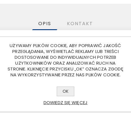
OPIS
KONTAKT
UŻYWAMY PLIKÓW COOKIE, ABY POPRAWIĆ JAKOŚĆ
y i gotowy do montażu – został fabrycznie wyposażony w zestaw
PRZEGLĄDANIA, WYŚWIETLAĆ REKLAMY LUB TREŚCI
DOSTOSOWANE DO INDYWIDUALNYCH POTRZEB
 pełni szczelnego, szybkiego złącza typu BAJONET. Taka budowa g
UŻYTKOWNIKÓW ORAZ ANALIZOWAĆ RUCH NA
 lutowania czy zarabiania przewodów, a jednocześnie doskonale chr
STRONIE. KLIKNIĘCIE PRZYCISKU „OK” OZNACZA ZGODĘ
NA WYKORZYSTYWANIE PRZEZ NAS PLIKÓW COOKIE.
wietlenia, który bardzo często stanowi element pierwszego mont
nt V idealnie pasuje do lekkich i ciężkich przyczep towarowych
OK
tualna wymiana uszkodzonej lampy w trasie lub na placu budowy 
DOWIEDZ SIĘ WIĘCEJ
a firm transportowych, wypożyczalni oraz prywatnych kierowców, k