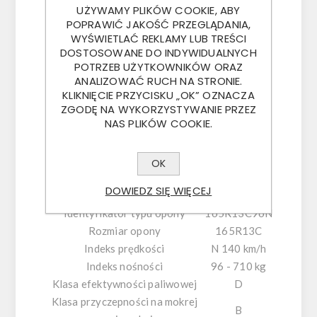
przyczepach towarowych (jedno- i
UŻYWAMY PLIKÓW COOKIE, ABY
dwuosiowych),
POPRAWIĆ JAKOŚĆ PRZEGLĄDANIA,
WYŚWIETLAĆ REKLAMY LUB TREŚCI
lekkich lawetach i przyczepach
DOSTOSOWANE DO INDYWIDUALNYCH
POTRZEB UŻYTKOWNIKÓW ORAZ
podłodziowych,
ANALIZOWAĆ RUCH NA STRONIE.
KLIKNIĘCIE PRZYCISKU „OK” OZNACZA
przyczepach budowlanych i
ZGODĘ NA WYKORZYSTYWANIE PRZEZ
specjalistycznych.
NAS PLIKÓW COOKIE.
Dane Techniczne
OK
Marka
ROSAVA
DOWIEDZ SIĘ WIĘCEJ
Bieżnik
TRL-502
Identyfikator typu opony
165R13C96N
Rozmiar opony
165R13C
Indeks prędkości
N 140 km/h
Indeks nośności
96 - 710 kg
Klasa efektywności paliwowej
D
Klasa przyczepności na mokrej
B