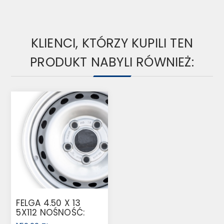
KLIENCI, KTÓRZY KUPILI TEN
PRODUKT NABYLI RÓWNIEŻ:
FELGA 4.50 X 13
5X112 NOŚNOŚĆ:
710KG