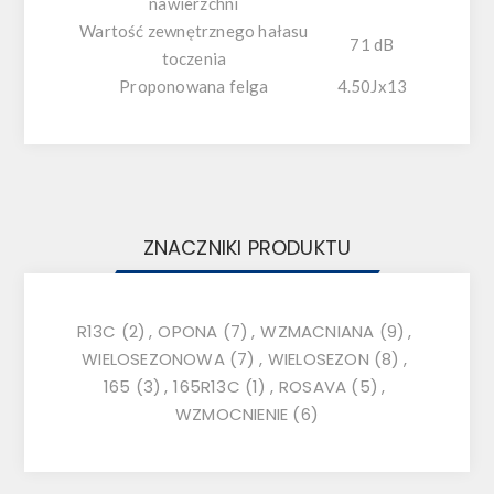
nawierzchni
Wartość zewnętrznego hałasu
71 dB
toczenia
Proponowana felga
4.50Jx13
ZNACZNIKI PRODUKTU
R13C
(2)
,
OPONA
(7)
,
WZMACNIANA
(9)
,
WIELOSEZONOWA
(7)
,
WIELOSEZON
(8)
,
165
(3)
,
165R13C
(1)
,
ROSAVA
(5)
,
WZMOCNIENIE
(6)