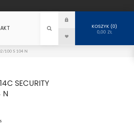
0
KOSZYK
AKT
0,00 ZŁ
/100 S 104 N
14C SECURITY
4 N
s