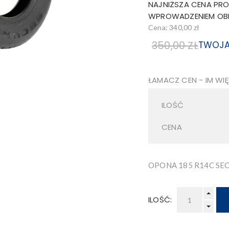
NAJNIŻSZA CENA PRO
WPROWADZENIEM OBNI
Cena:
340,00 zł
350,00 ZŁ
TWOJA
ŁAMACZ CEN - IM WIĘ
ILOŚĆ
CENA
OPONA 185 R14C SEC
ILOŚĆ: