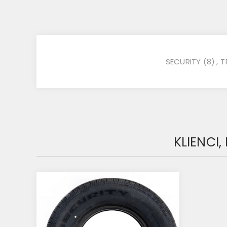
SECURITY
(8)
,
T
KLIENCI,