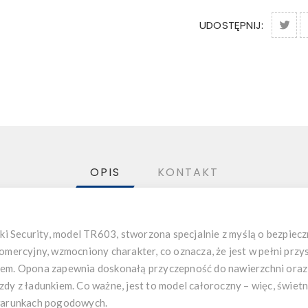
UDOSTĘPNIJ:
OPIS
KONTAKT
 Security, model TR603, stworzona specjalnie z myślą o bezpiec
komercyjny, wzmocniony charakter, co oznacza, że jest w pełni pr
ciem. Opona zapewnia doskonałą przyczepność do nawierzchni ora
zdy z ładunkiem. Co ważne, jest to model całoroczny – więc, świetn
 warunkach pogodowych.