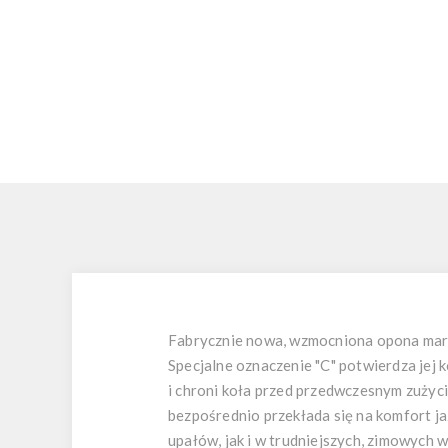
Fabrycznie nowa, wzmocniona opona marki
Specjalne oznaczenie "C" potwierdza jej 
i chroni koła przed przedwczesnym zuży
bezpośrednio przekłada się na komfort ja
upałów, jak i w trudniejszych, zimowych