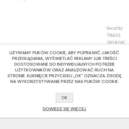
Security
TR603
185R14C
N-140 km/
UŻYWAMY PLIKÓW COOKIE, ABY POPRAWIĆ JAKOŚĆ
104-850 k
PRZEGLĄDANIA, WYŚWIETLAĆ REKLAMY LUB TREŚCI
DOSTOSOWANE DO INDYWIDUALNYCH POTRZEB
iaczy)
102-850 kg
UŻYTKOWNIKÓW ORAZ ANALIZOWAĆ RUCH NA
D
STRONIE. KLIKNIĘCIE PRZYCISKU „OK” OZNACZA ZGODĘ
ni
C
NA WYKORZYSTYWANIE PRZEZ NAS PLIKÓW COOKIE.
C
72dB
OK
5,5Jx14
DOWIEDZ SIĘ WIĘCEJ