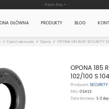
RONA GŁÓWNA
PRODUKTY
BLOG
KONT
a
/
Części i akcesoria
/
Opony
/
OPONA 185 R14C SECURITY 102
OPONA 185 R
102/100 S 10
Producent:
SECURITY
SKU:
O1413
Data dostawy:
1-2 day