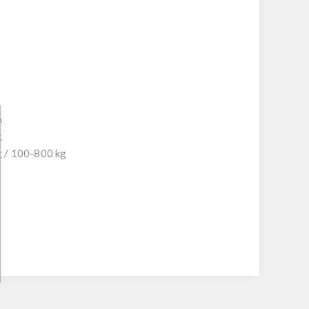
h
g
 / 100-800 kg