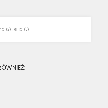
14C
(2)
,
R14C
(2)
 RÓWNIEŻ: