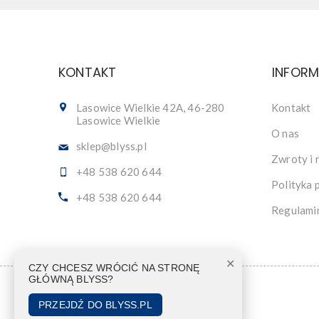
KONTAKT
INFOR
Lasowice Wielkie 42A, 46-280
Kontakt
Lasowice Wielkie
O nas
sklep@blyss.pl
Zwroty i 
+48 538 620 644
Polityka 
+48 538 620 644
Regulami
✕
CZY CHCESZ WRÓCIĆ NA STRONĘ
GŁÓWNĄ BLYSS?
PRZEJDŹ DO BLYSS.PL