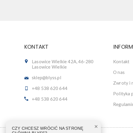
KONTAKT
INFOR
Lasowice Wielkie 42A, 46-280
Kontakt
Lasowice Wielkie
O nas
sklep@blyss.pl
Zwroty i 
+48 538 620 644
Polityka 
+48 538 620 644
Regulami
✕
CZY CHCESZ WRÓCIĆ NA STRONĘ