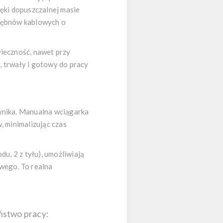
ęki dopuszczalnej masie
 bębnów kablowych o
ieczność, nawet przy
, trwały i gotowy do pracy
wnika. Manualna wciągarka
 minimalizując czas
u, 2 z tyłu), umożliwiają
owego. To realna
ństwo pracy: