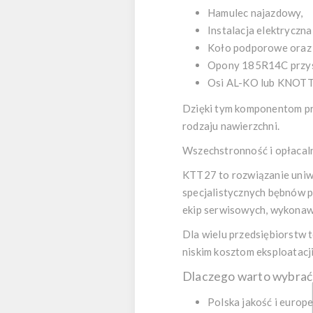
Hamulec najazdowy,
Instalacja elektryczna
Koło podporowe oraz
Opony 185R14C przys
Osi AL-KO lub KNOTT 
Dzięki tym komponentom prz
rodzaju nawierzchni.
Wszechstronność i opłacaln
KTT27 to rozwiązanie uniwe
specjalistycznych bębnów 
ekip serwisowych, wykonaw
Dla wielu przedsiębiorstw t
niskim kosztom eksploatacj
Dlaczego warto wybrać
Polska jakość i europ