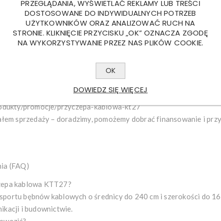
PRZEGLĄDANIA, WYŚWIETLAĆ REKLAMY LUB TREŚCI
anych marek.
DOSTOSOWANE DO INDYWIDUALNYCH POTRZEB
listów – ergonomia, trwałość i przemyślane detale przekładają się
UŻYTKOWNIKÓW ORAZ ANALIZOWAĆ RUCH NA
ealna dla firm z sektora energetycznego, telekomunikacyjnego i
STRONIE. KLIKNIĘCIE PRZYCISKU „OK” OZNACZA ZGODĘ
w atrakcyjnej cenie promocyjnej tylko w Blyss Polska.
NA WYKORZYSTYWANIE PRZEZ NAS PLIKÓW COOKIE.
 wspiera Twój biznes
OK
wą Blyss KTT27, inwestujesz w bezpieczeństwo, efektywność i ni
DOWIEDZ SIĘ WIĘCEJ
acę Twojego zespołu i pozwoli skupić się na realizacji zadań bez 
produkty/promocje/przyczepa-kablowa-kt27
iałem sprzedaży – doradzimy, pomożemy dobrać finansowanie i pr
nia (FAQ)
czepa kablowa KTT27?
sportu bębnów kablowych o średnicy do 240 cm i szerokości do 1
ikacji i budownictwie.