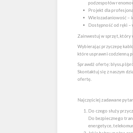
podzespołów renomow
Projekt dla profesjona
Wielozadaniowość – id
Dostępność od ręki – 
Zainwestuj w sprzęt, który
Wybierając przyczepę kablo
które usprawni codzienną pr
Sprawdź ofertę: blyss.pl/
Skontaktuj się z naszym dz
ofertę.
Najczęściej zadawane pyta
Do czego służy przy
Do bezpiecznego tran
energetyce, telekomun