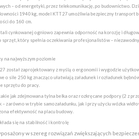
ych – od energetyki, przez telekomunikację, po budownictwo. Dzi
adowności 1940 kg, model KTT27 umożliwia bezpieczny transport
ości do 160 cm.
tali cynkowanej ogniowo zapewnia odporność na korozję i długow
o sprzęt, który spełnia oczekiwania profesjonalistów – niezawodny
cy na najwyższym poziomie
27 został zaprojektowany z myślą o ergonomii i wygodzie użytko
 o sile 250 kg znacząco ułatwiają załadunek i rozładunek bębnów,
 sprzętu do pracy.
kie jak zdejmowana tylna belka oraz rozkręcane podpory (2 z przod
ek – zarówno w trybie samozaładunku, jak i przy użyciu wózka widł
zona efektywność na placu budowy.
łada się na stabilność i kontrolę
posażony w szereg rozwiązań zwiększających bezpiecze