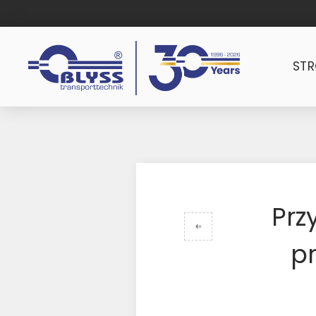
ST
Prz
pr