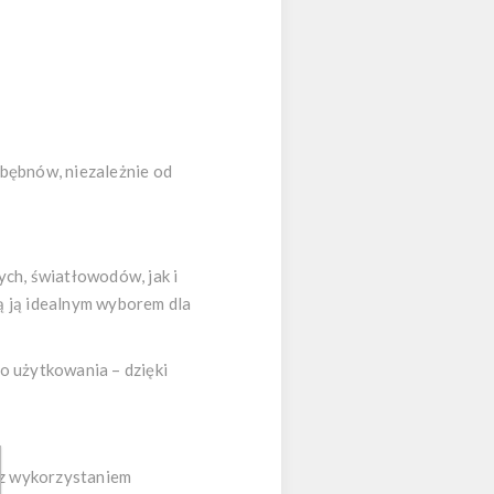
bębnów, niezależnie od
ch, światłowodów, jak i
ą ją idealnym wyborem dla
go użytkowania – dzięki
 z wykorzystaniem