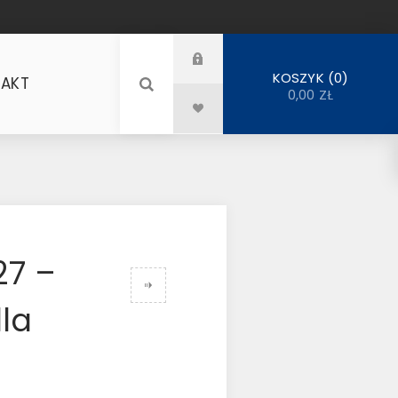
0
KOSZYK
AKT
0,00 ZŁ
27 –
dla