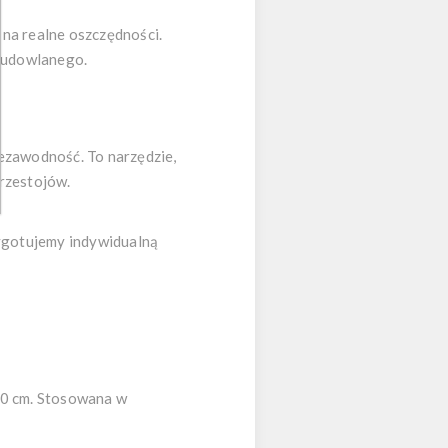
 na realne oszczędności.
 budowlanego.
ezawodność. To narzędzie,
przestojów.
zygotujemy indywidualną
60 cm. Stosowana w