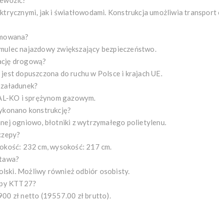
zewozić?
ktrycznymi, jak i światłowodami. Konstrukcja umożliwia transport
amowana?
mulec najazdowy zwiększający bezpieczeństwo.
ację drogową?
jest dopuszczona do ruchu w Polsce i krajach UE.
ozaładunek?
e AL-KO i sprężynom gazowym.
wykonano konstrukcję?
nej ogniowo, błotniki z wytrzymałego polietylenu.
czepy?
okość: 232 cm, wysokość: 217 cm.
stawa?
Polski. Możliwy również odbiór osobisty.
zepy KTT27?
00 zł netto (19557.00 zł brutto).