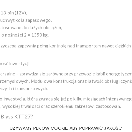
 13-pin (12V),
 uchwyt koła zapasowego,
tosowane do dużych obciążeń,
o nośności 2 × 1350 kg.
yczepa zapewnia pełną kontrolę nad transportem nawet ciężkich 
ość inwestycji
rsalne – sprawdza się zarówno przy przewozie kabli energetyczny
przemysłowych. Modułowa konstrukcja oraz łatwość obsługi czyni
czych i transportowych.
o inwestycja, która zwraca się już po kilku miesiącach intensywne
i, wysokiej trwałości oraz szerokiemu zakresowi zastosowań.
 Blyss KTT27?
ejskie komponenty – produkcja zgodna z najwyższymi standardami,
UŻYWAMY PLIKÓW COOKIE, ABY POPRAWIĆ JAKOŚĆ