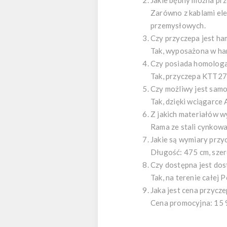
Jakie bębny można pr
Zarówno z kablami ele
przemysłowych.
Czy przyczepa jest h
Tak, wyposażona w ha
Czy posiada homolog
Tak, przyczepa KTT27 
Czy możliwy jest sam
Tak, dzięki wciągarc
Z jakich materiałów 
Rama ze stali cynkowa
Jakie są wymiary przy
Długość: 475 cm, szer
Czy dostępna jest do
Tak, na terenie całej 
Jaka jest cena przyc
Cena promocyjna: 15 9