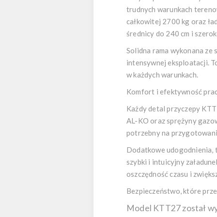
trudnych warunkach terenow
całkowitej 2700 kg oraz ł
średnicy do 240 cm i szerok
Solidna rama wykonana ze s
intensywnej eksploatacji. T
w każdych warunkach.
Komfort i efektywność pra
Każdy detal przyczepy KTT
AL-KO oraz sprężyny gazowe
potrzebny na przygotowanie
Dodatkowe udogodnienia, ta
szybki i intuicyjny załadun
oszczędność czasu i zwięks
Bezpieczeństwo, które przek
Model KTT27 został wy