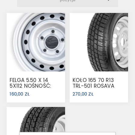
FELGA 5.50 X 14
KOŁO 165 70 R13
5X112 NOŚNOŚĆ:
TRL-501 ROSAVA
950 KG
79N 4X100
160,00 ZŁ
270,00 ZŁ