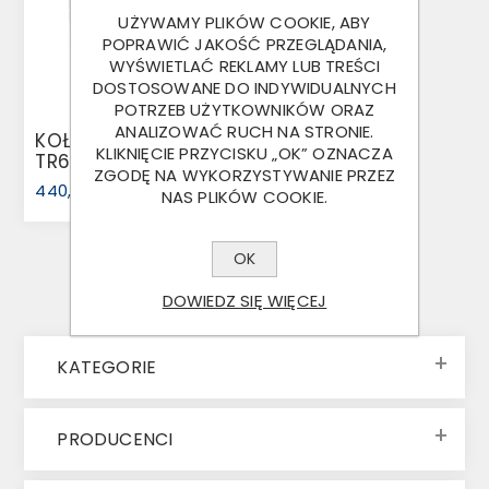
UŻYWAMY PLIKÓW COOKIE, ABY
POPRAWIĆ JAKOŚĆ PRZEGLĄDANIA,
WYŚWIETLAĆ REKLAMY LUB TREŚCI
DOSTOSOWANE DO INDYWIDUALNYCH
POTRZEB UŻYTKOWNIKÓW ORAZ
ANALIZOWAĆ RUCH NA STRONIE.
KOŁO 195 55 R10C
KLIKNIĘCIE PRZYCISKU „OK” OZNACZA
TR603 SECURITY
ZGODĘ NA WYKORZYSTYWANIE PRZEZ
96N 5X112 N: 750
440,00 ZŁ
NAS PLIKÓW COOKIE.
OK
DOWIEDZ SIĘ WIĘCEJ
KATEGORIE
PRODUCENCI