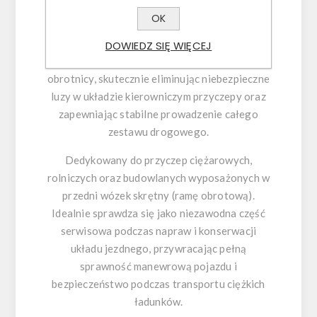
Wykonany z wysokogatunkowej stali o
OK
podwyższonej odporności na ścieranie i
ogromne obciążenia dynamiczne. Element ten
DOWIEDZ SIĘ WIĘCEJ
gwarantuje płynną i precyzyjną pracę
obrotnicy, skutecznie eliminując niebezpieczne
luzy w układzie kierowniczym przyczepy oraz
zapewniając stabilne prowadzenie całego
zestawu drogowego.
Dedykowany do przyczep ciężarowych,
rolniczych oraz budowlanych wyposażonych w
przedni wózek skrętny (ramę obrotową).
Idealnie sprawdza się jako niezawodna część
serwisowa podczas napraw i konserwacji
układu jezdnego, przywracając pełną
sprawność manewrową pojazdu i
bezpieczeństwo podczas transportu ciężkich
ładunków.