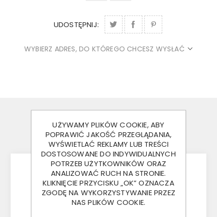
UDOSTĘPNIJ:
WYBIERZ ADRES, DO KTÓREGO CHCESZ WYSŁAĆ
OPIS
UŻYWAMY PLIKÓW COOKIE, ABY
POPRAWIĆ JAKOŚĆ PRZEGLĄDANIA,
KONTAKT
WYŚWIETLAĆ REKLAMY LUB TREŚCI
DOSTOSOWANE DO INDYWIDUALNYCH
POTRZEB UŻYTKOWNIKÓW ORAZ
ANALIZOWAĆ RUCH NA STRONIE.
KLIKNIĘCIE PRZYCISKU „OK” OZNACZA
Nowy, kompletny zestaw naprawczy
ZGODĘ NA WYKORZYSTYWANIE PRZEZ
zawierający sworzeń główny oraz idealnie
NAS PLIKÓW COOKIE.
dopasowaną tulejkę do obrotnicy przyczepy.