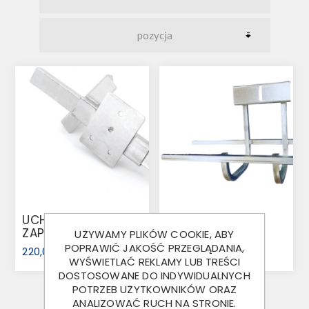
UCHWYT KOŁA
UCHWYT KOŁA
ZAPASOWEGO
ZAPASOWEGO
UŻYWAMY PLIKÓW COOKIE, ABY
PŁASKI
KOSZOWY
POPRAWIĆ JAKOŚĆ PRZEGLĄDANIA,
220,00 ZŁ
265,00 ZŁ
WYŚWIETLAĆ REKLAMY LUB TREŚCI
DOSTOSOWANE DO INDYWIDUALNYCH
POTRZEB UŻYTKOWNIKÓW ORAZ
ANALIZOWAĆ RUCH NA STRONIE.