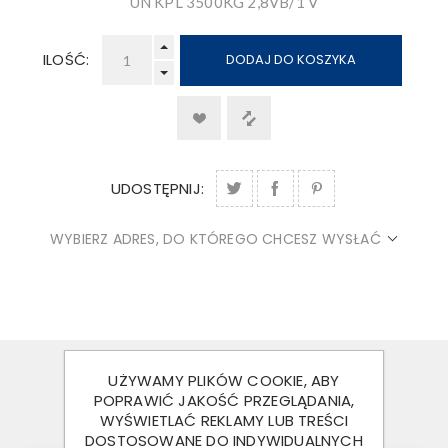
UN KPL 3500KG 2,8VB/1 V
ILOŚĆ:
DODAJ DO KOSZYKA
UDOSTĘPNIJ:
WYBIERZ ADRES, DO KTÓREGO CHCESZ WYSŁAĆ
UŻYWAMY PLIKÓW COOKIE, ABY
OPIS
POPRAWIĆ JAKOŚĆ PRZEGLĄDANIA,
WYŚWIETLAĆ REKLAMY LUB TREŚCI
KONTAKT
DOSTOSOWANE DO INDYWIDUALNYCH