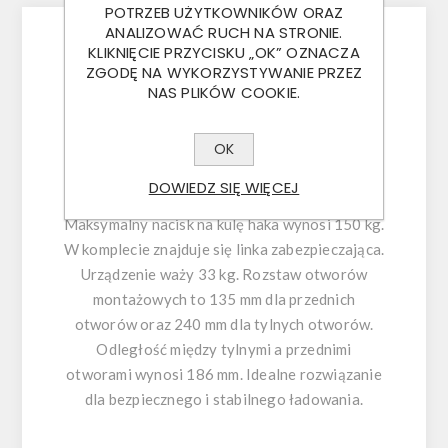
POTRZEB UŻYTKOWNIKÓW ORAZ
ANALIZOWAĆ RUCH NA STRONIE.
KLIKNIĘCIE PRZYCISKU „OK” OZNACZA
ZGODĘ NA WYKORZYSTYWANIE PRZEZ
URZĄDZENIE NAJAZDOWE AL-KO 2.8 VB/1
NAS PLIKÓW COOKIE.
to solidne narzędzie do ładowania i
rozładowywania, produkowane przez firmę AL-
OK
KO. Posiada dopuszczalną masę całkowitą w
zakresie od 2500 do 3500 kg. Mocowane na
DOWIEDZ SIĘ WIĘCEJ
dyszel typu V, zapewniające stabilność.
Maksymalny nacisk na kulę haka wynosi 150 kg.
W komplecie znajduje się linka zabezpieczająca.
Urządzenie waży 33 kg. Rozstaw otworów
montażowych to 135 mm dla przednich
otworów oraz 240 mm dla tylnych otworów.
Odległość między tylnymi a przednimi
otworami wynosi 186 mm. Idealne rozwiązanie
dla bezpiecznego i stabilnego ładowania.