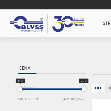
ST
CENA
140
200
MIN:
140,00 ZŁ
MAX:
200,00 ZŁ