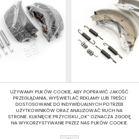
ĘKI HAMULCOWE
SZCZĘKI HAMULCOWE
UŻYWAMY PLIKÓW COOKIE, ABY POPRAWIĆ JAKOŚĆ
0 TYP AL-KO URB
250X40 TYP KNOTT (B
PRZEGLĄDANIA, WYŚWIETLAĆ REKLAMY LUB TREŚCI
09)
839-4)
 ZŁ
200,00 ZŁ
DOSTOSOWANE DO INDYWIDUALNYCH POTRZEB
UŻYTKOWNIKÓW ORAZ ANALIZOWAĆ RUCH NA
STRONIE. KLIKNIĘCIE PRZYCISKU „OK” OZNACZA ZGODĘ
NA WYKORZYSTYWANIE PRZEZ NAS PLIKÓW COOKIE.