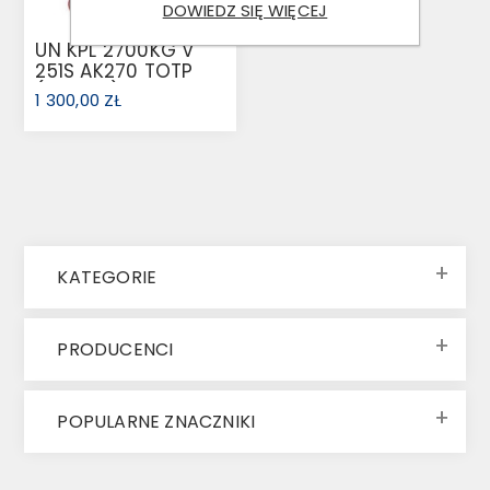
DOWIEDZ SIĘ WIĘCEJ
UN KPL 2700KG V
251S AK270 TOTP
(1731104)
1 300,00 ZŁ
KATEGORIE
PRODUCENCI
POPULARNE ZNACZNIKI