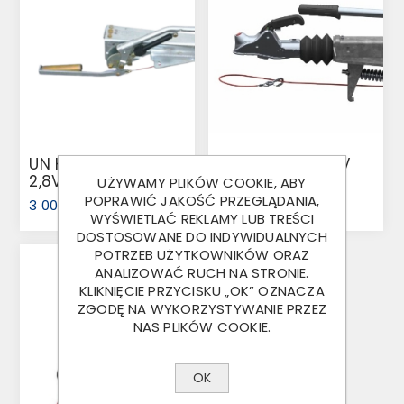
UN KPL 3500KG
UN KPL 3000KG V
2,8VB/1 V
251G AK301 TOTP
UŻYWAMY PLIKÓW COOKIE, ABY
(1731344)
POPRAWIĆ JAKOŚĆ PRZEGLĄDANIA,
3 000,00 ZŁ
1 600,00 ZŁ
WYŚWIETLAĆ REKLAMY LUB TREŚCI
DOSTOSOWANE DO INDYWIDUALNYCH
POTRZEB UŻYTKOWNIKÓW ORAZ
ANALIZOWAĆ RUCH NA STRONIE.
KLIKNIĘCIE PRZYCISKU „OK” OZNACZA
ZGODĘ NA WYKORZYSTYWANIE PRZEZ
NAS PLIKÓW COOKIE.
OK