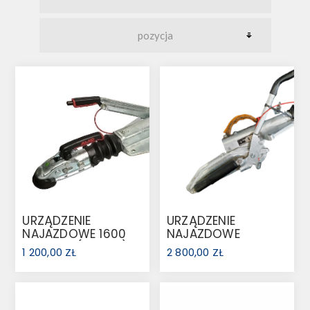
URZĄDZENIE
URZĄDZENIE
NAJAZDOWE 1600
NAJAZDOWE
KG AK161 (1251912)
KFG35-D
1 200,00 ZŁ
2 800,00 ZŁ